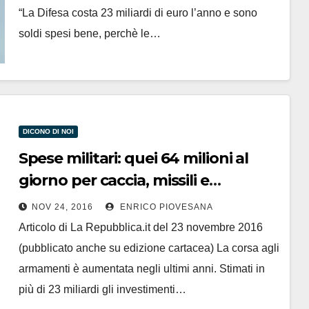
“La Difesa costa 23 miliardi di euro l’anno e sono
soldi spesi bene, perchè le…
DICONO DI NOI
Spese militari: quei 64 milioni al
giorno per caccia, missili e
portaerei
NOV 24, 2016
ENRICO PIOVESANA
Articolo di La Repubblica.it del 23 novembre 2016
(pubblicato anche su edizione cartacea) La corsa agli
armamenti è aumentata negli ultimi anni. Stimati in
più di 23 miliardi gli investimenti…