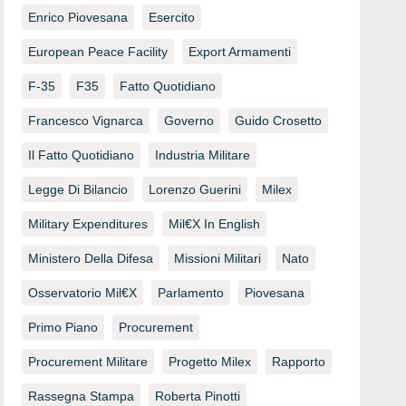
Enrico Piovesana
Esercito
European Peace Facility
Export Armamenti
F-35
F35
Fatto Quotidiano
Francesco Vignarca
Governo
Guido Crosetto
Il Fatto Quotidiano
Industria Militare
Legge Di Bilancio
Lorenzo Guerini
Milex
Military Expenditures
Mil€x In English
Ministero Della Difesa
Missioni Militari
Nato
Osservatorio Mil€x
Parlamento
Piovesana
Primo Piano
Procurement
Procurement Militare
Progetto Milex
Rapporto
Rassegna Stampa
Roberta Pinotti