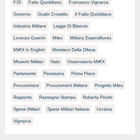
F35
Fatto Quotidiano
Francesco Vignarca
Governo
Guido Crosetto
Il Fatto Quotidiano
Industria Militare
Legge Di Bilancio
Lorenzo Guerini
Milex
Military Expenditures
Mil€x In English
Ministero Della Difesa
Missioni Militari
Nato
Osservatorio Mil€x
Parlamento
Piovesana
Primo Piano
Procurement
Procurement Militare
Progetto Milex
Rapporto
Rassegna Stampa
Roberta Pinotti
Spese Militari
Spese Militari Italiane
Ucraina
Vignarca