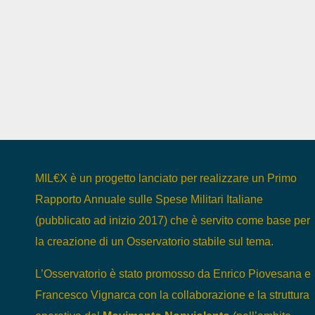
MIL€X è un progetto lanciato per realizzare un Primo
Rapporto Annuale sulle Spese Militari Italiane
(pubblicato ad inizio 2017) che è servito come base per
la creazione di un Osservatorio stabile sul tema.
L’Osservatorio è stato promosso da Enrico Piovesana e
Francesco Vignarca con la collaborazione e la struttura