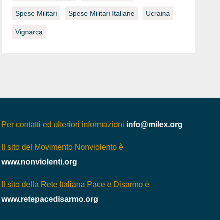
Spese Militari
Spese Militari Italiane
Ucraina
Vignarca
Per contatti ed ulteriori informazioni
info@milex.org
Il sito del Movimento Nonviolento è
www.nonviolenti.org
Il sito della Rete Italiana Pace e Disarmo è
www.retepacedisarmo.org