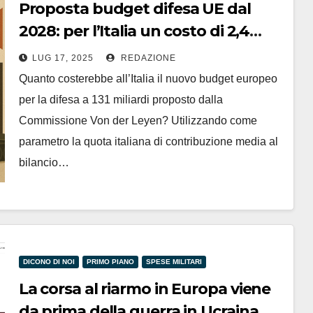
Proposta budget difesa UE dal
2028: per l’Italia un costo di 2,4
miliardi l’anno
LUG 17, 2025
REDAZIONE
Quanto costerebbe all’Italia il nuovo budget europeo
per la difesa a 131 miliardi proposto dalla
Commissione Von der Leyen? Utilizzando come
parametro la quota italiana di contribuzione media al
bilancio…
DICONO DI NOI
PRIMO PIANO
SPESE MILITARI
La corsa al riarmo in Europa viene
da prima della guerra in Ucraina