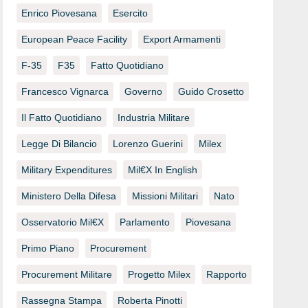
Enrico Piovesana
Esercito
European Peace Facility
Export Armamenti
F-35
F35
Fatto Quotidiano
Francesco Vignarca
Governo
Guido Crosetto
Il Fatto Quotidiano
Industria Militare
Legge Di Bilancio
Lorenzo Guerini
Milex
Military Expenditures
Mil€x In English
Ministero Della Difesa
Missioni Militari
Nato
Osservatorio Mil€x
Parlamento
Piovesana
Primo Piano
Procurement
Procurement Militare
Progetto Milex
Rapporto
Rassegna Stampa
Roberta Pinotti