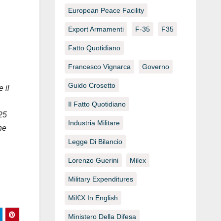
European Peace Facility
Export Armamenti
F-35
F35
Fatto Quotidiano
Francesco Vignarca
Governo
Guido Crosetto
 il
Il Fatto Quotidiano
025
Industria Militare
he
Legge Di Bilancio
Lorenzo Guerini
Milex
Military Expenditures
Mil€x In English
Ministero Della Difesa