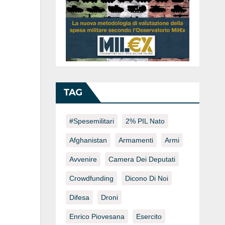
TAG
#spesemilitari
2% PIL Nato
Afghanistan
Armamenti
Armi
Avvenire
Camera Dei Deputati
Crowdfunding
Dicono Di Noi
Difesa
Droni
Enrico Piovesana
Esercito