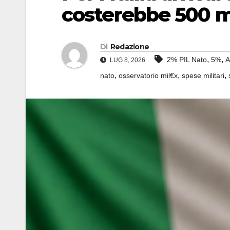
costerebbe 500 mi
Di
Redazione
,
,
2% PIL Nato
5%
A
LUG 8, 2026
,
,
,
nato
osservatorio mil€x
spese militari