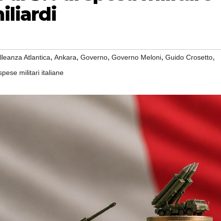
liardi
,
,
,
,
,
lleanza Atlantica
Ankara
Governo
Governo Meloni
Guido Crosetto
spese militari italiane