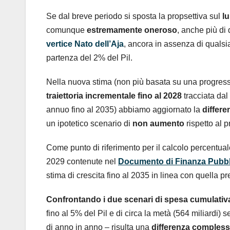
Se dal breve periodo si sposta la propsettiva sul
l
comunque
estremamente oneroso
, anche più d
vertice Nato dell’Aja
, ancora in assenza di qualsi
partenza del 2% del Pil.
Nella nuova stima (non più basata su una progress
traiettoria incrementale fino al 2028
tracciata da
annuo fino al 2035) abbiamo aggiornato la
differ
un ipotetico scenario di
non
aumento
rispetto al 
Come punto di riferimento per il calcolo percentu
2029 contenute nel
Documento di Finanza Pubbli
stima di crescita fino al 2035 in linea con quella 
Confrontando i due scenari di spesa cumulativ
fino al 5% del Pil e di circa la metà (564 miliardi)
di anno in anno – risulta una
differenza complessi