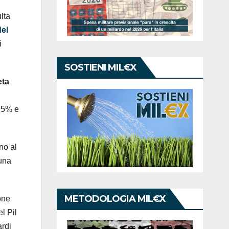
ulta
del
i
SOSTIENI MIL€X
eta
l 5% e
ino al
 una
METODOLOGIA MIL€X
one
l Pil
ardi