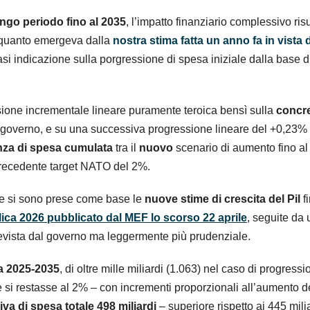
ungo periodo
fino al 2035
, l’impatto finanziario complessivo ris
i quanto emergeva dalla
nostra stima fatta un anno fa in vista 
asi indicazione sulla porgressione di spesa iniziale dalla base d
ione incrementale lineare puramente teroica bensì sulla
concr
l governo, e su una successiva progressione lineare del +0,23%
enza di spesa cumulata
tra il
nuovo
scenario di aumento fino a
precedente target NATO del 2%.
ale si sono prese come base le
nuove stime di crescita del Pil
f
ca 2026 pubblicato dal MEF lo scorso 22 aprile
, seguite da
prevista dal governo ma leggermente più prudenziale.
a 2025-2035
,
di oltre mille miliardi (1.063) nel caso di progressi
 se si restasse al 2% – con incrementi proporzionali all’aumento de
va di spesa totale 498 miliardi
– superiore rispetto ai 445 mili