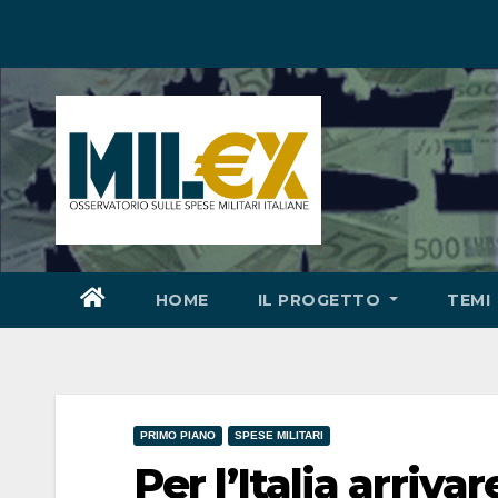
Salta
al
contenuto
HOME
IL PROGETTO
TEMI
PRIMO PIANO
SPESE MILITARI
Per l’Italia arriva