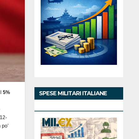
il
5%
SPESE MILITARI ITALIANE
2026
o
 12-
 po’