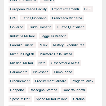
Enrico Piovesana
Esercito
European Peace Facility
Export Armamenti
F-35
F35
Fatto Quotidiano
Francesco Vignarca
Governo
Guido Crosetto
Il Fatto Quotidiano
Industria Militare
Legge Di Bilancio
Lorenzo Guerini
Milex
Military Expenditures
Mil€x In English
Ministero Della Difesa
Missioni Militari
Nato
Osservatorio Mil€x
Parlamento
Piovesana
Primo Piano
Procurement
Procurement Militare
Progetto Milex
Rapporto
Rassegna Stampa
Roberta Pinotti
Spese Militari
Spese Militari Italiane
Ucraina