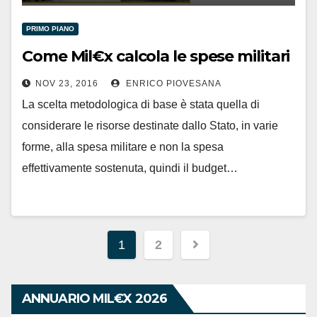
PRIMO PIANO
Come Mil€x calcola le spese militari
NOV 23, 2016
ENRICO PIOVESANA
La scelta metodologica di base è stata quella di
considerare le risorse destinate dallo Stato, in varie
forme, alla spesa militare e non la spesa
effettivamente sostenuta, quindi il budget…
Navigazione
1
2
articoli
ANNUARIO MIL€X 2026