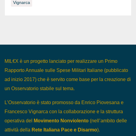
Vignarca
MIL€X è un progetto lanciato per realizzare un Primo
Rapporto Annuale sulle Spese Militari Italiane (pubblicato
ad inizio 2017) che è servito come base per la creazione di
un Osservatorio stabile sul tema.
L’Osservatorio è stato promosso da Enrico Piovesana e
Francesco Vignarca con la collaborazione e la struttura
operativa del
Movimento Nonviolento
(nell’ambito delle
attività della
Rete Italiana Pace e Disarmo
).