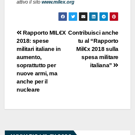
attivo il sito
www.milex.org
Navigazione
Rapporto MIL€X
Contribuisci anche
2018: spese
tu al “Rapporto
articoli
militari italiane in
Mil€x 2018 sulla
aumento,
spesa militare
soprattutto per
italiana”
nuove armi, ma
anche per il
nucleare