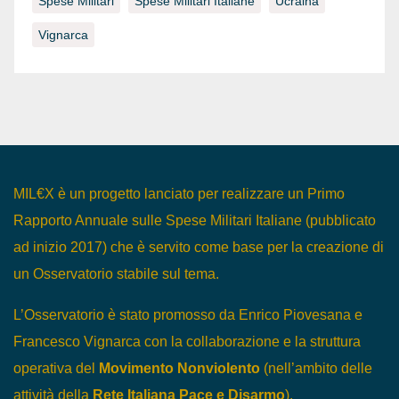
Spese Militari
Spese Militari Italiane
Ucraina
Vignarca
MIL€X è un progetto lanciato per realizzare un Primo
Rapporto Annuale sulle Spese Militari Italiane (pubblicato
ad inizio 2017) che è servito come base per la creazione di
un Osservatorio stabile sul tema.
L’Osservatorio è stato promosso da Enrico Piovesana e
Francesco Vignarca con la collaborazione e la struttura
operativa del
Movimento Nonviolento
(nell’ambito delle
attività della
Rete Italiana Pace e Disarmo
).