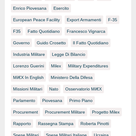
Enrico Piovesana
Esercito
European Peace Facility
Export Armamenti
F-35
F35
Fatto Quotidiano
Francesco Vignarca
Governo
Guido Crosetto
Il Fatto Quotidiano
Industria Militare
Legge Di Bilancio
Lorenzo Guerini
Milex
Military Expenditures
Mil€x In English
Ministero Della Difesa
Missioni Militari
Nato
Osservatorio Mil€x
Parlamento
Piovesana
Primo Piano
Procurement
Procurement Militare
Progetto Milex
Rapporto
Rassegna Stampa
Roberta Pinotti
Spese Militari
Spese Militari Italiane
Ucraina