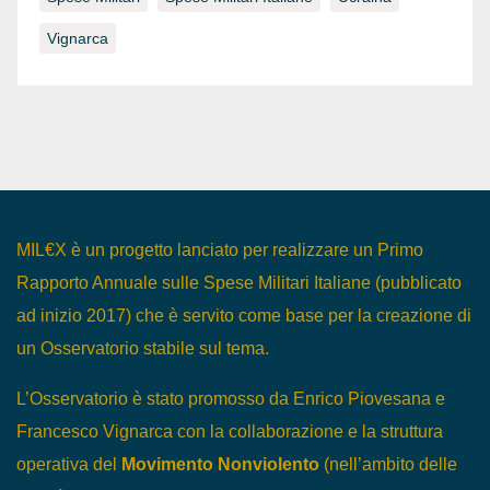
Vignarca
MIL€X è un progetto lanciato per realizzare un Primo
Rapporto Annuale sulle Spese Militari Italiane (pubblicato
ad inizio 2017) che è servito come base per la creazione di
un Osservatorio stabile sul tema.
L’Osservatorio è stato promosso da Enrico Piovesana e
Francesco Vignarca con la collaborazione e la struttura
operativa del
Movimento Nonviolento
(nell’ambito delle