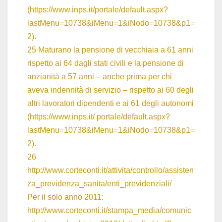
(
https://www.inps.it/portale/default.aspx?
lastMenu=10738&iMenu=1&iNodo=10738&p1=
2
).
25 Maturano la pensione di vecchiaia a 61 anni
rispetto ai 64 dagli stati civili e la pensione di
anzianità a 57 anni – anche prima per chi
aveva indennità di servizio – rispetto ai 60 degli
altri lavoratori dipendenti e ai 61 degli autonomi
(
https://www.inps.it/ portale/default.aspx?
lastMenu=10738&iMenu=1&iNodo=10738&p1=
2
).
26
http://www.corteconti.it/attivita/controllo/assisten
za_previdenza_sanita/enti_previdenziali/
Per il solo anno 2011:
http://www.corteconti.it/stampa_media/comunic