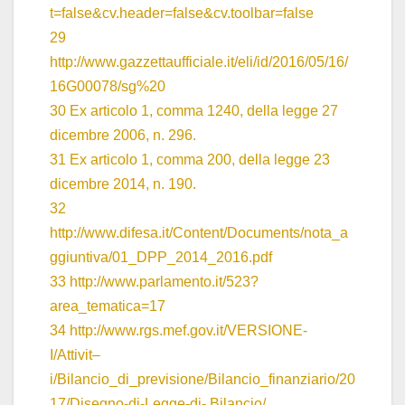
t=false&cv.header=false&cv.toolbar=false
29
http://www.gazzettaufficiale.it/eli/id/2016/05/16/
16G00078/sg%20
30 Ex articolo 1, comma 1240, della legge 27
dicembre 2006, n. 296.
31 Ex articolo 1, comma 200, della legge 23
dicembre 2014, n. 190.
32
http://www.difesa.it/Content/Documents/nota_a
ggiuntiva/01_DPP_2014_2016.pdf
33
http://www.parlamento.it/523?
area_tematica=17
34
http://www.rgs.mef.gov.it/VERSIONE-
I/Attivit–
i/Bilancio_di_previsione/Bilancio_finanziario/20
17/Disegno-di-Legge-di- Bilancio/