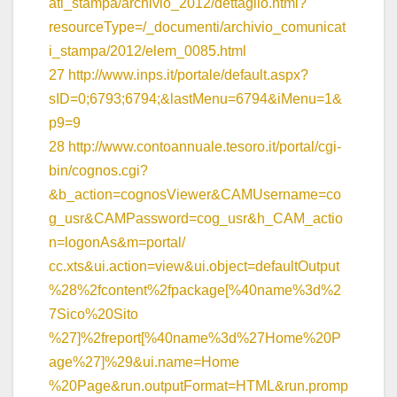
ati_stampa/archivio_2012/dettaglio.html?
resourceType=/_documenti/archivio_comunicat
i_stampa/2012/elem_0085.html
27
http://www.inps.it/portale/default.aspx?
sID=0;6793;6794;&lastMenu=6794&iMenu=1&
p9=9
28
http://www.contoannuale.tesoro.it/portal/cgi-
bin/cognos.cgi?
&b_action=cognosViewer&CAMUsername=co
g_usr&CAMPassword=cog_usr&h_CAM_actio
n=logonAs&m=portal/
cc.xts&ui.action=view&ui.object=defaultOutput
%28%2fcontent%2fpackage[%40name%3d%2
7Sico%20Sito
%27]%2freport[%40name%3d%27Home%20P
age%27]%29&ui.name=Home
%20Page&run.outputFormat=HTML&run.promp