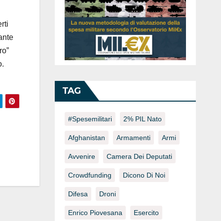
rti
ante
ro”
o.
TAG
#spesemilitari
2% PIL Nato
Afghanistan
Armamenti
Armi
Avvenire
Camera Dei Deputati
Crowdfunding
Dicono Di Noi
Difesa
Droni
Enrico Piovesana
Esercito