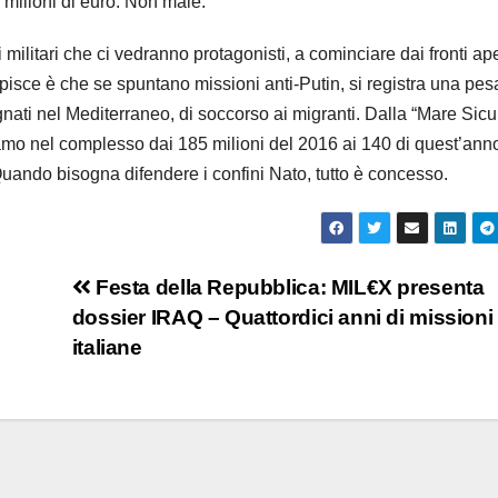
0 milioni di euro. Non male.
 militari che ci vedranno protagonisti, a cominciare dai fronti ape
upisce è che se spuntano missioni anti-Putin, si registra una pes
gnati nel Mediterraneo, di soccorso ai migranti. Dalla “Mare Sicu
amo nel complesso dai 185 milioni del 2016 ai 140 di quest’ann
uando bisogna difendere i confini Nato, tutto è concesso.
Festa della Repubblica: MIL€X presenta
dossier IRAQ – Quattordici anni di missioni
italiane