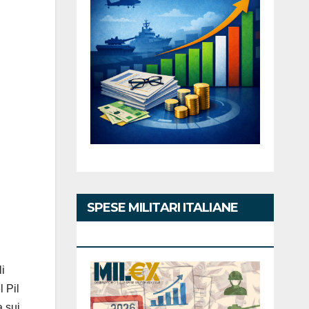
SPESE MILITARI ITALIANE
2026
i
 Pil
a sui