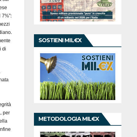
pese
l 7%”:
mezzi
diano.
SOSTIENI MIL€X
mente
 di
a
gnata
egrità
, per
METODOLOGIA MIL€X
ella
nfine