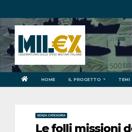
Salta
al
contenuto
HOME
IL PROGETTO
TEMI
SENZA CATEGORIA
Le folli missioni d