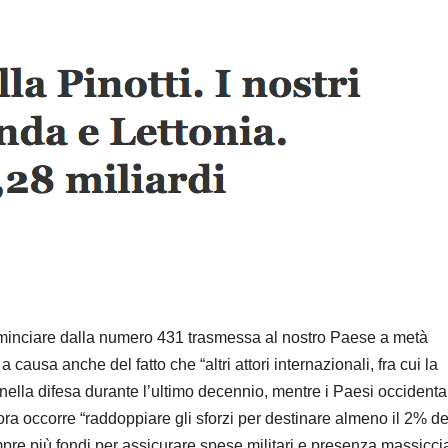
ominciare dalla numero 431 trasmessa al nostro Paese a metà
ausa anche del fatto che “altri attori internazionali, fra cui la
ella difesa durante l’ultimo decennio, mentre i Paesi occidental
 occorre “raddoppiare gli sforzi per destinare almeno il 2% del
pre più fondi per assicurare spese militari e presenza massicci