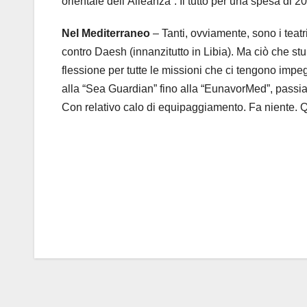
orientale dell’Alleanza”. Il tutto per una spesa di 2
Nel Mediterraneo
– Tanti, ovviamente, sono i teatri
contro Daesh (innanzitutto in Libia). Ma ciò che st
flessione per tutte le missioni che ci tengono impe
alla “Sea Guardian” fino alla “EunavorMed”, passi
Con relativo calo di equipaggiamento. Fa niente. Q
Navigazione
articoli