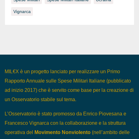
Vignarca
MIL€X è un progetto lanciato per realizzare un Primo
Rapporto Annuale sulle Spese Militari Italiane (pubblicato
ad inizio 2017) che è servito come base per la creazione di
un Osservatorio stabile sul tema.
L’Osservatorio è stato promosso da Enrico Piovesana e
Francesco Vignarca con la collaborazione e la struttura
operativa del
Movimento Nonviolento
(nell’ambito delle