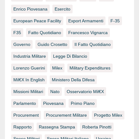
Enrico Piovesana
Esercito
European Peace Facility
Export Armamenti
F-35
F35
Fatto Quotidiano
Francesco Vignarca
Governo
Guido Crosetto
Il Fatto Quotidiano
Industria Militare
Legge Di Bilancio
Lorenzo Guerini
Milex
Military Expenditures
Mil€x In English
Ministero Della Difesa
Missioni Militari
Nato
Osservatorio Mil€x
Parlamento
Piovesana
Primo Piano
Procurement
Procurement Militare
Progetto Milex
Rapporto
Rassegna Stampa
Roberta Pinotti
Spese Militari
Spese Militari Italiane
Ucraina