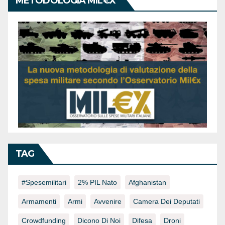
METODOLOGIA MIL€X
TAG
#spesemilitari
2% PIL Nato
Afghanistan
Armamenti
Armi
Avvenire
Camera Dei Deputati
Crowdfunding
Dicono Di Noi
Difesa
Droni