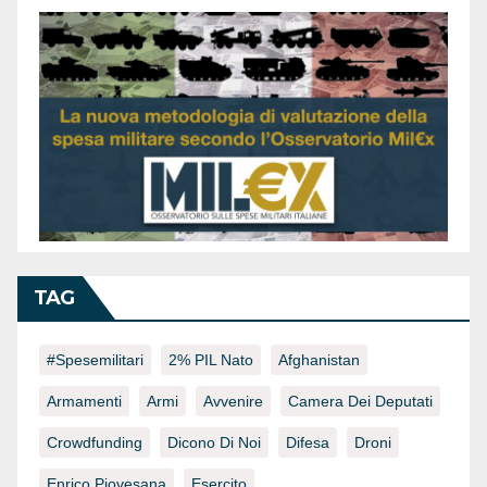
TAG
#spesemilitari
2% PIL Nato
Afghanistan
Armamenti
Armi
Avvenire
Camera Dei Deputati
Crowdfunding
Dicono Di Noi
Difesa
Droni
Enrico Piovesana
Esercito