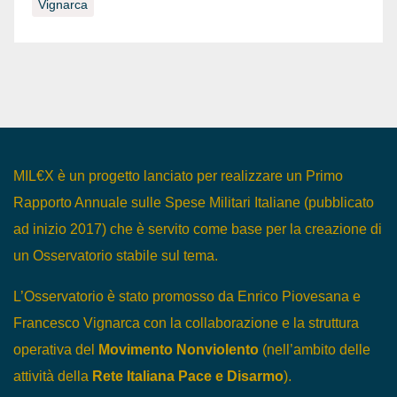
Vignarca
MIL€X è un progetto lanciato per realizzare un Primo
Rapporto Annuale sulle Spese Militari Italiane (pubblicato
ad inizio 2017) che è servito come base per la creazione di
un Osservatorio stabile sul tema.
L’Osservatorio è stato promosso da Enrico Piovesana e
Francesco Vignarca con la collaborazione e la struttura
operativa del
Movimento Nonviolento
(nell’ambito delle
attività della
Rete Italiana Pace e Disarmo
).