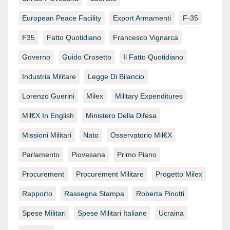
European Peace Facility
Export Armamenti
F-35
F35
Fatto Quotidiano
Francesco Vignarca
Governo
Guido Crosetto
Il Fatto Quotidiano
Industria Militare
Legge Di Bilancio
Lorenzo Guerini
Milex
Military Expenditures
Mil€x In English
Ministero Della Difesa
Missioni Militari
Nato
Osservatorio Mil€x
Parlamento
Piovesana
Primo Piano
Procurement
Procurement Militare
Progetto Milex
Rapporto
Rassegna Stampa
Roberta Pinotti
Spese Militari
Spese Militari Italiane
Ucraina