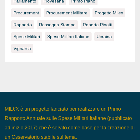
Parlamento
Piovesana
Primo Piano
Procurement
Procurement Militare
Progetto Milex
Rapporto
Rassegna Stampa
Roberta Pinotti
Spese Militari
Spese Militari Italiane
Ucraina
Vignarca
MIL€X è un progetto lanciato per realizzare un Primo
Rapporto Annuale sulle Spese Militari Italiane (pubblicato
ad inizio 2017) che è servito come base per la creazione di
un Osservatorio stabile sul tema.