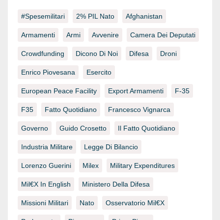
#spesemilitari
2% PIL Nato
Afghanistan
Armamenti
Armi
Avvenire
Camera Dei Deputati
Crowdfunding
Dicono Di Noi
Difesa
Droni
Enrico Piovesana
Esercito
European Peace Facility
Export Armamenti
F-35
F35
Fatto Quotidiano
Francesco Vignarca
Governo
Guido Crosetto
Il Fatto Quotidiano
Industria Militare
Legge Di Bilancio
Lorenzo Guerini
Milex
Military Expenditures
Mil€x In English
Ministero Della Difesa
Missioni Militari
Nato
Osservatorio Mil€x