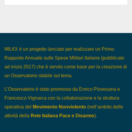
MIL€X è un progetto lanciato per realizzare un Primo
Rapporto Annuale sulle Spese Militari Italiane (pubblicato
ad inizio 2017) che è servito come base per la creazione di
un Osservatorio stabile sul tema.
L’Osservatorio è stato promosso da Enrico Piovesana e
Francesco Vignarca con la collaborazione e la struttura
operativa del
Movimento Nonviolento
(nell’ambito delle
attività della
Rete Italiana Pace e Disarmo
).