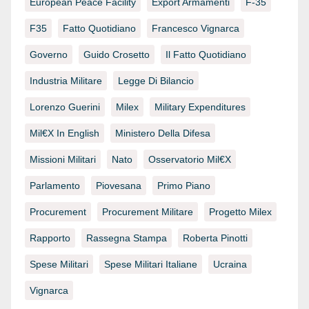
European Peace Facility
Export Armamenti
F-35
F35
Fatto Quotidiano
Francesco Vignarca
Governo
Guido Crosetto
Il Fatto Quotidiano
Industria Militare
Legge Di Bilancio
Lorenzo Guerini
Milex
Military Expenditures
Mil€x In English
Ministero Della Difesa
Missioni Militari
Nato
Osservatorio Mil€x
Parlamento
Piovesana
Primo Piano
Procurement
Procurement Militare
Progetto Milex
Rapporto
Rassegna Stampa
Roberta Pinotti
Spese Militari
Spese Militari Italiane
Ucraina
Vignarca