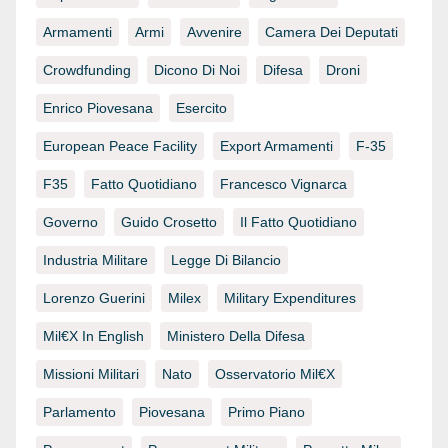
Armamenti
Armi
Avvenire
Camera Dei Deputati
Crowdfunding
Dicono Di Noi
Difesa
Droni
Enrico Piovesana
Esercito
European Peace Facility
Export Armamenti
F-35
F35
Fatto Quotidiano
Francesco Vignarca
Governo
Guido Crosetto
Il Fatto Quotidiano
Industria Militare
Legge Di Bilancio
Lorenzo Guerini
Milex
Military Expenditures
Mil€x In English
Ministero Della Difesa
Missioni Militari
Nato
Osservatorio Mil€x
Parlamento
Piovesana
Primo Piano