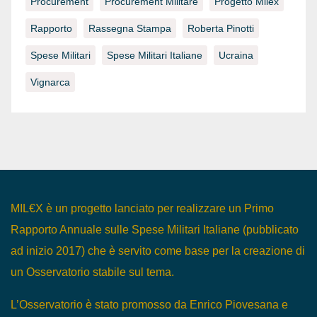
Procurement
Procurement Militare
Progetto Milex
Rapporto
Rassegna Stampa
Roberta Pinotti
Spese Militari
Spese Militari Italiane
Ucraina
Vignarca
MIL€X è un progetto lanciato per realizzare un Primo
Rapporto Annuale sulle Spese Militari Italiane (pubblicato
ad inizio 2017) che è servito come base per la creazione di
un Osservatorio stabile sul tema.
L’Osservatorio è stato promosso da Enrico Piovesana e