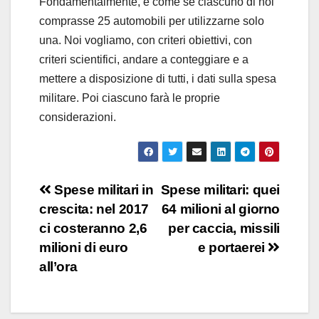
Fondamentalmente, è come se ciascuno di noi
comprasse 25 automobili per utilizzarne solo
una. Noi vogliamo, con criteri obiettivi, con
criteri scientifici, andare a conteggiare e a
mettere a disposizione di tutti, i dati sulla spesa
militare. Poi ciascuno farà le proprie
considerazioni.
Navigazione
Spese militari in
Spese militari: quei
crescita: nel 2017
64 milioni al giorno
articoli
ci costeranno 2,6
per caccia, missili
milioni di euro
e portaerei
all’ora