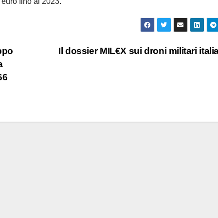
 euro fino al 2023.
oppo
Il dossier MIL€X sui droni militari itali
a
66