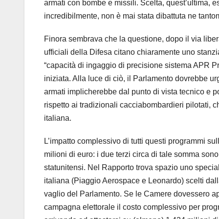
armati con bombe e missili. Scelta, quest’ultima, es
incredibilmente, non è mai stata dibattuta ne tant
Finora sembrava che la questione, dopo il via lib
ufficiali della Difesa citano chiaramente uno stanzi
“capacità di ingaggio di precisione sistema APR Pr
iniziata. Alla luce di ciò, il Parlamento dovrebbe 
armati implicherebbe dal punto di vista tecnico e po
rispetto ai tradizionali cacciabombardieri pilotati
italiana.
L’impatto complessivo di tutti questi programmi sull
milioni di euro: i due terzi circa di tale somma son
statunitensi. Nel Rapporto trova spazio uno specia
italiana (Piaggio Aerospace e Leonardo) scelti dal
vaglio del Parlamento. Se le Camere dovessero app
campagna elettorale il costo complessivo per prog