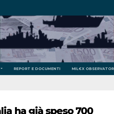
REPORT E DOCUMENTI
MIL€X OBSERVATOR
talia ha già speso 700