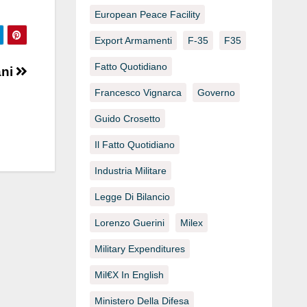
European Peace Facility
Export Armamenti
F-35
F35
Fatto Quotidiano
ani
Francesco Vignarca
Governo
Guido Crosetto
Il Fatto Quotidiano
Industria Militare
Legge Di Bilancio
Lorenzo Guerini
Milex
Military Expenditures
Mil€x In English
Ministero Della Difesa