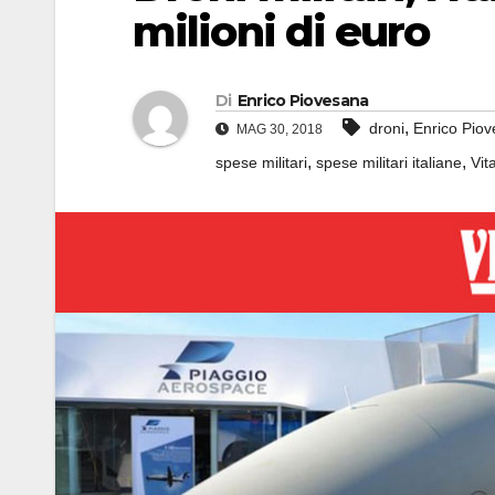
milioni di euro
Di
Enrico Piovesana
,
droni
Enrico Pio
MAG 30, 2018
,
,
spese militari
spese militari italiane
Vit