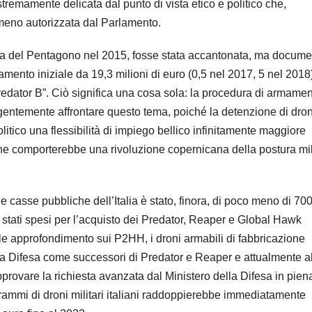
tremamente delicata dal punto di vista etico e politico che,
omeno autorizzata dal Parlamento.
era del Pentagono nel 2015, fosse stata accantonata, ma docume
amento iniziale da 19,3 milioni di euro (0,5 nel 2017, 5 nel 2018
edator B”. Ciò significa una cosa sola: la procedura di armamen
urgentemente affrontare questo tema, poiché la detenzione di dron
litico una flessibilità di impiego bellico infinitamente maggiore
, che comporterebbe una rivoluzione copernicana della postura mil
e casse pubbliche dell’Italia è stato, finora, di poco meno di 70
o stati spesi per l’acquisto dei Predator, Reaper e Global Hawk
le approfondimento sui P2HH, i droni armabili di fabbricazione
la Difesa come successori di Predator e Reaper e attualmente a
rovare la richiesta avanzata dal Ministero della Difesa in pien
rammi di droni militari italiani raddoppierebbe immediatamente