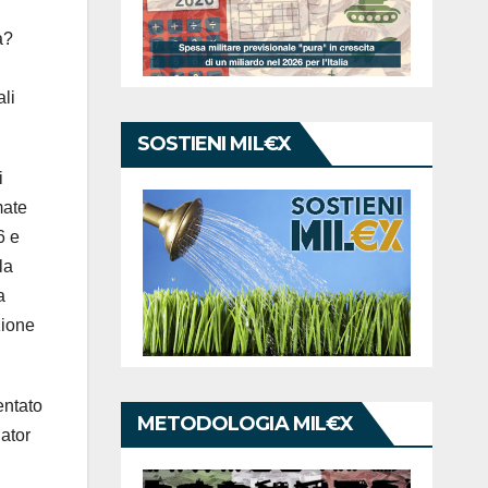
a?
li
SOSTIENI MIL€X
i
mate
6 e
la
a
zione
entato
METODOLOGIA MIL€X
ator