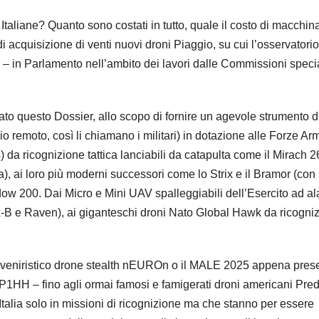
Italiane? Quanto sono costati in tutto, quale il costo di macchin
acquisizione di venti nuovi droni Piaggio, su cui l’osservatorio
 – in Parlamento nell’ambito dei lavori dalle Commissioni specia
o questo Dossier, allo scopo di fornire un agevole strumento d
o remoto, così li chiamano i militari) in dotazione alle Forze Ar
da ricognizione tattica lanciabili da catapulta come il Mirach 2
a), ai loro più moderni successori come lo Strix e il Bramor (con 
adow 200. Dai Micro e Mini UAV spalleggiabili dell’Esercito ad al
rex-B e Raven), ai giganteschi droni Nato Global Hawk da ricogni
’avveniristico drone stealth nEUROn o il MALE 2025 appena pres
 P1HH – fino agli ormai famosi e famigerati droni americani Pred
ll’Italia solo in missioni di ricognizione ma che stanno per essere