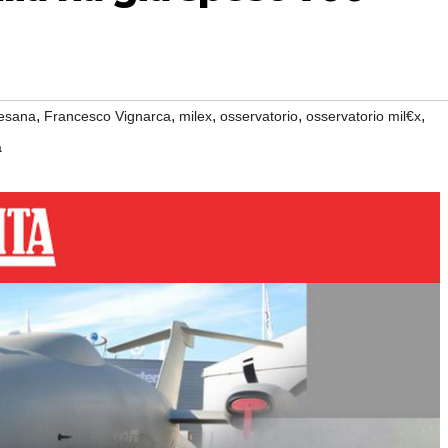
,
,
,
,
,
vesana
Francesco Vignarca
milex
osservatorio
osservatorio mil€x
a