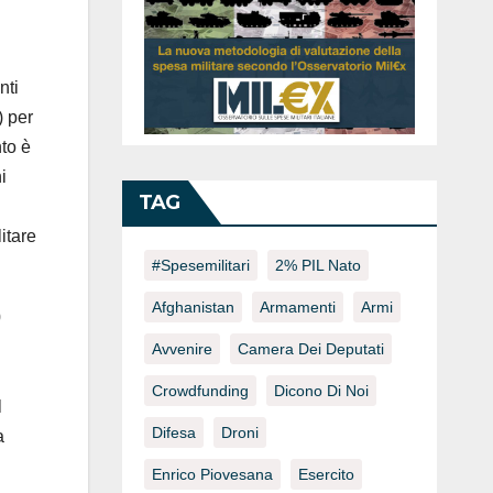
nti
) per
to è
i
TAG
itare
#spesemilitari
2% PIL Nato
Afghanistan
Armamenti
Armi
0
Avvenire
Camera Dei Deputati
Crowdfunding
Dicono Di Noi
l
Difesa
Droni
a
Enrico Piovesana
Esercito