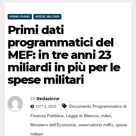
PRIMO PIANO
SPESE MILITARI
Primi dati
programmatici del
MEF: in tre anni 23
miliardi in più per le
spese militari
Di
Redazione
Documento Programmatico di
OTT 3, 2025
,
,
,
Finanza Pubblica
Legge di Bilancio
milex
,
,
Ministero dell'Economia
osservatorio mil€x
spese
militari