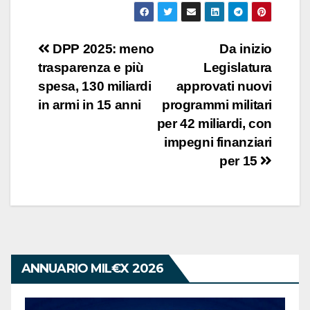
Navigazione
DPP 2025: meno
Da inizio
trasparenza e più
Legislatura
articoli
spesa, 130 miliardi
approvati nuovi
in armi in 15 anni
programmi militari
per 42 miliardi, con
impegni finanziari
per 15
ANNUARIO MIL€X 2026