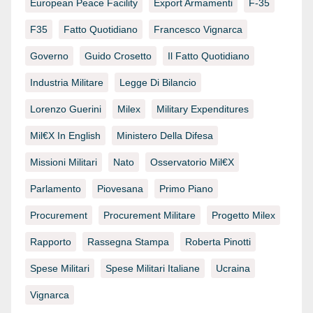
European Peace Facility
Export Armamenti
F-35
F35
Fatto Quotidiano
Francesco Vignarca
Governo
Guido Crosetto
Il Fatto Quotidiano
Industria Militare
Legge Di Bilancio
Lorenzo Guerini
Milex
Military Expenditures
Mil€x In English
Ministero Della Difesa
Missioni Militari
Nato
Osservatorio Mil€x
Parlamento
Piovesana
Primo Piano
Procurement
Procurement Militare
Progetto Milex
Rapporto
Rassegna Stampa
Roberta Pinotti
Spese Militari
Spese Militari Italiane
Ucraina
Vignarca