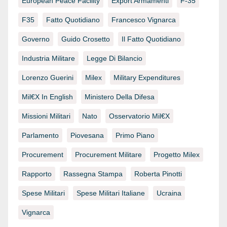
European Peace Facility
Export Armamenti
F-35
F35
Fatto Quotidiano
Francesco Vignarca
Governo
Guido Crosetto
Il Fatto Quotidiano
Industria Militare
Legge Di Bilancio
Lorenzo Guerini
Milex
Military Expenditures
Mil€x In English
Ministero Della Difesa
Missioni Militari
Nato
Osservatorio Mil€x
Parlamento
Piovesana
Primo Piano
Procurement
Procurement Militare
Progetto Milex
Rapporto
Rassegna Stampa
Roberta Pinotti
Spese Militari
Spese Militari Italiane
Ucraina
Vignarca