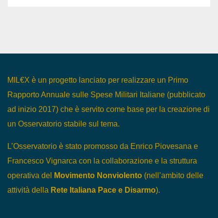
MIL€X è un progetto lanciato per realizzare un Primo
Rapporto Annuale sulle Spese Militari Italiane (pubblicato
ad inizio 2017) che è servito come base per la creazione di
un Osservatorio stabile sul tema.
L’Osservatorio è stato promosso da Enrico Piovesana e
Francesco Vignarca con la collaborazione e la struttura
operativa del
Movimento Nonviolento
(nell’ambito delle
attività della
Rete Italiana Pace e Disarmo
).