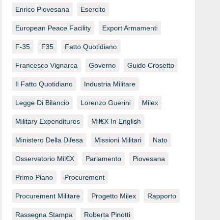
Enrico Piovesana
Esercito
European Peace Facility
Export Armamenti
F-35
F35
Fatto Quotidiano
Francesco Vignarca
Governo
Guido Crosetto
Il Fatto Quotidiano
Industria Militare
Legge Di Bilancio
Lorenzo Guerini
Milex
Military Expenditures
Mil€x In English
Ministero Della Difesa
Missioni Militari
Nato
Osservatorio Mil€x
Parlamento
Piovesana
Primo Piano
Procurement
Procurement Militare
Progetto Milex
Rapporto
Rassegna Stampa
Roberta Pinotti