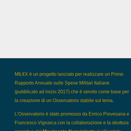
MIL€X è un progetto lanciato per realizzare un Primo
Rapporto Annuale sulle Spese Militari Italiane
(pubblicato ad inizio 2017) che è servito come base per
la creazione di un Osservatorio stabile sul tema.
L’Osservatorio è stato promosso da Enrico Piovesana e
Francesco Vignarca con la collaborazione e la struttura