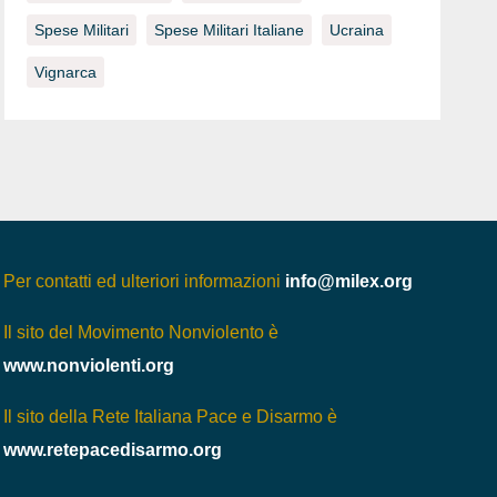
Spese Militari
Spese Militari Italiane
Ucraina
Vignarca
Per contatti ed ulteriori informazioni
info@milex.org
Il sito del Movimento Nonviolento è
www.nonviolenti.org
Il sito della Rete Italiana Pace e Disarmo è
www.retepacedisarmo.org