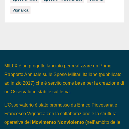
Vignarca
MIL€X è un progetto lanciato per realizzare un Primo
Rapporto Annuale sulle Spese Militari Italiane (pubblicato
ad inizio 2017) che è servito come base per la creazione di
un Osservatorio stabile sul tema.
L’Osservatorio è stato promosso da Enrico Piovesana e
Francesco Vignarca con la collaborazione e la struttura
operativa del
Movimento Nonviolento
(nell’ambito delle