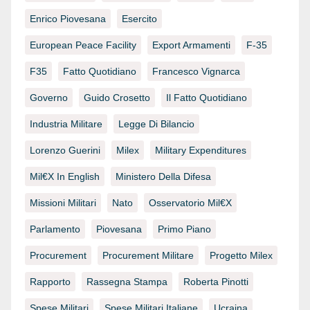
Enrico Piovesana
Esercito
European Peace Facility
Export Armamenti
F-35
F35
Fatto Quotidiano
Francesco Vignarca
Governo
Guido Crosetto
Il Fatto Quotidiano
Industria Militare
Legge Di Bilancio
Lorenzo Guerini
Milex
Military Expenditures
Mil€x In English
Ministero Della Difesa
Missioni Militari
Nato
Osservatorio Mil€x
Parlamento
Piovesana
Primo Piano
Procurement
Procurement Militare
Progetto Milex
Rapporto
Rassegna Stampa
Roberta Pinotti
Spese Militari
Spese Militari Italiane
Ucraina