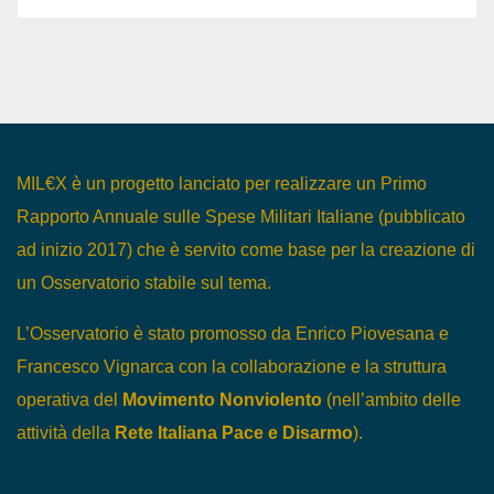
MIL€X è un progetto lanciato per realizzare un Primo
Rapporto Annuale sulle Spese Militari Italiane (pubblicato
ad inizio 2017) che è servito come base per la creazione di
un Osservatorio stabile sul tema.
L’Osservatorio è stato promosso da Enrico Piovesana e
Francesco Vignarca con la collaborazione e la struttura
operativa del
Movimento Nonviolento
(nell’ambito delle
attività della
Rete Italiana Pace e Disarmo
).