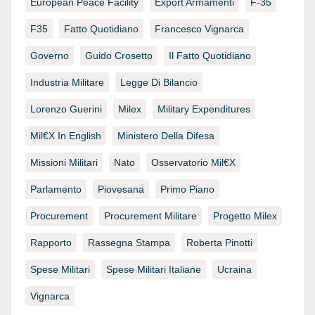
European Peace Facility
Export Armamenti
F-35
F35
Fatto Quotidiano
Francesco Vignarca
Governo
Guido Crosetto
Il Fatto Quotidiano
Industria Militare
Legge Di Bilancio
Lorenzo Guerini
Milex
Military Expenditures
Mil€x In English
Ministero Della Difesa
Missioni Militari
Nato
Osservatorio Mil€x
Parlamento
Piovesana
Primo Piano
Procurement
Procurement Militare
Progetto Milex
Rapporto
Rassegna Stampa
Roberta Pinotti
Spese Militari
Spese Militari Italiane
Ucraina
Vignarca