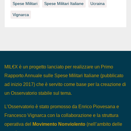
Spese Militari
Spese Militari Italiane
Ucraina
Vignarca
MIL€X è un progetto lanciato per realizzare un Primo
Rapporto Annuale sulle Spese Militari Italiane (pubblicato
ad inizio 2017) che è servito come base per la creazione di
un Osservatorio stabile sul tema.
L’Osservatorio è stato promosso da Enrico Piovesana e
Francesco Vignarca con la collaborazione e la struttura
operativa del
Movimento Nonviolento
(nell’ambito delle