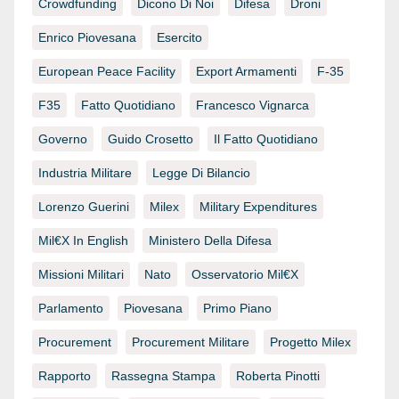
Crowdfunding
Dicono Di Noi
Difesa
Droni
Enrico Piovesana
Esercito
European Peace Facility
Export Armamenti
F-35
F35
Fatto Quotidiano
Francesco Vignarca
Governo
Guido Crosetto
Il Fatto Quotidiano
Industria Militare
Legge Di Bilancio
Lorenzo Guerini
Milex
Military Expenditures
Mil€x In English
Ministero Della Difesa
Missioni Militari
Nato
Osservatorio Mil€x
Parlamento
Piovesana
Primo Piano
Procurement
Procurement Militare
Progetto Milex
Rapporto
Rassegna Stampa
Roberta Pinotti