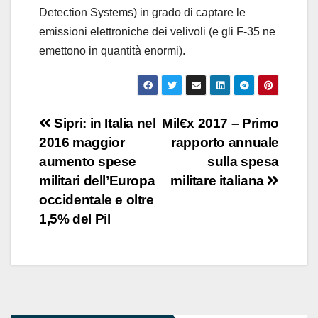
Detection Systems) in grado di captare le
emissioni elettroniche dei velivoli (e gli F-35 ne
emettono in quantità enormi).
Navigazione
Sipri: in Italia nel
Mil€x 2017 – Primo
2016 maggior
rapporto annuale
articoli
aumento spese
sulla spesa
militari dell’Europa
militare italiana
occidentale e oltre
1,5% del Pil