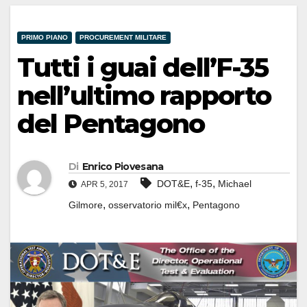
PRIMO PIANO
PROCUREMENT MILITARE
Tutti i guai dell’F-35
nell’ultimo rapporto
del Pentagono
Di
Enrico Piovesana
,
,
DOT&E
f-35
Michael
APR 5, 2017
,
,
Gilmore
osservatorio mil€x
Pentagono