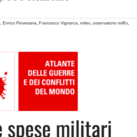
,
,
,
,
,
e
Enrico Piovesana
Francesco Vignarca
milex
osservatorio mil€x