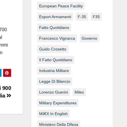
European Peace Facility
Export Armamenti
F-35
F35
Fatto Quotidiano
 700
al
Francesco Vignarca
Governo
rammi
Guido Crosetto
un
Il Fatto Quotidiano
Industria Militare
Legge Di Bilancio
i 900
Lorenzo Guerini
Milex
lia
Military Expenditures
Mil€x In English
Ministero Della Difesa