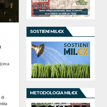
SOSTIENI MIL€X
l
(circa
METODOLOGIA MIL€X
 di
ntita