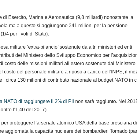
 di Esercito, Marina e Aeronautica (9,8 miliardi) nonostante la
Paola ma a questo si aggiungono 341 milioni per la pensione
(1/4 per i voli di Stato).
esa militare ‘extra-bilancio’ sostenute da altri ministeri ed enti
contributi del Ministero dello Sviluppo Economico per l’acquisizio
di costo delle missioni militari all’estero sostenute dal Ministero
el costo del personale militare a riposo a carico dell’INPS, il me
a e i circa 130 milioni di contributo nazionale al budget NATO in 
lla NATO di raggiungere il 2% di Pil
non sarà raggiunto. Nel 2018
contro l’1,40 del 2017).
 per proteggere l’arsenale atomico USA della base bresciana di
re aggiornata la capacità nucleare dei bombardieri Tornado (par