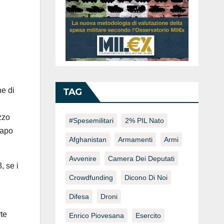
ne di
TAG
zzo
#spesemilitari
2% PIL Nato
capo
Afghanistan
Armamenti
Armi
Avvenire
Camera Dei Deputati
, se i
Crowdfunding
Dicono Di Noi
Difesa
Droni
te
Enrico Piovesana
Esercito