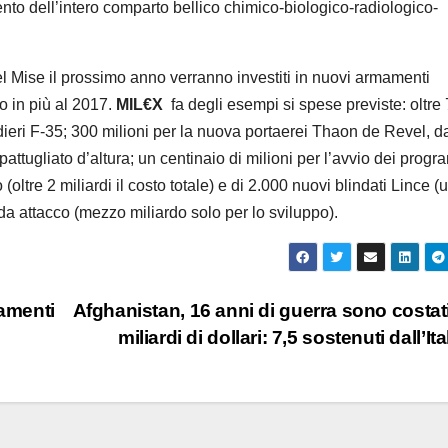
ento dell’intero comparto bellico chimico-biologico-radiologico-
 Mise il prossimo anno verranno investiti in nuovi armamenti
o in più al 2017.
MIL€X
fa degli esempi si spese previste: oltre
ardieri F-35; 300 milioni per la nuova portaerei Thaon de Revel, d
 pattugliato d’altura; un centinaio di milioni per l’avvio dei prog
oltre 2 miliardi il costo totale) e di 2.000 nuovi blindati Lince (
 da attacco (mezzo miliardo solo per lo sviluppo).
mamenti
Afghanistan, 16 anni di guerra sono costat
miliardi di dollari: 7,5 sostenuti dall’Ita