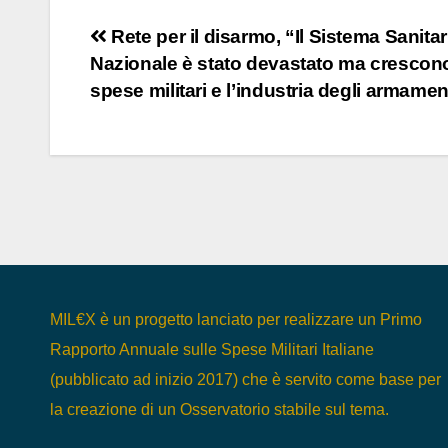
Navigazione
Rete per il disarmo, “Il Sistema Sanitar
Nazionale è stato devastato ma crescono
articoli
spese militari e l’industria degli armamen
MIL€X è un progetto lanciato per realizzare un Primo
Rapporto Annuale sulle Spese Militari Italiane
(pubblicato ad inizio 2017) che è servito come base per
la creazione di un Osservatorio stabile sul tema.