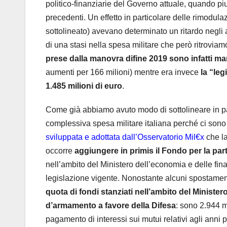
politico-finanziarie del Governo attuale, quando piut
precedenti. Un effetto in particolare delle rimodul
sottolineato) avevano determinato un ritardo negli 
di una stasi nella spesa militare che però ritroviam
prese dalla manovra difine 2019 sono infatti ma
aumenti per 166 milioni) mentre era invece
la “leg
1.485 milioni di euro
.
Come già abbiamo avuto modo di sottolineare in pass
complessiva spesa militare italiana perché ci sono
sviluppata e adottata dall’Osservatorio Mil€x
che la
occorre
aggiungere in primis il Fondo per la part
nell’ambito del Ministero dell’economia e delle fina
legislazione vigente. Nonostante alcuni spostament
quota di fondi stanziati nell’ambito del Minist
d’armamento a favore della Difesa
: sono 2.944 m
pagamento di interessi sui mutui relativi agli anni