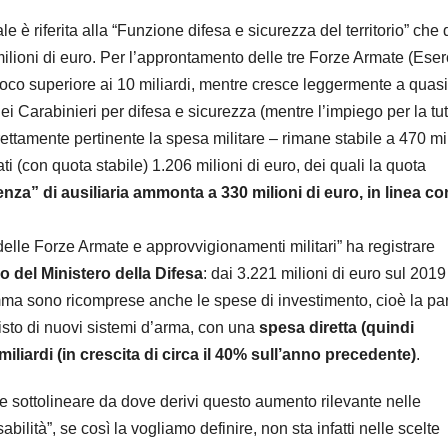
le è riferita alla “Funzione difesa e sicurezza del territorio” che 
milioni di euro. Per l’approntamento delle tre Forze Armate (Eserc
poco superiore ai 10 miliardi, mentre cresce leggermente a quasi
i Carabinieri per difesa e sicurezza (mentre l’impiego per la tu
ettamente pertinente la spesa militare – rimane stabile a 470 mil
ati (con quota stabile) 1.206 milioni di euro, dei quali la quota
nza” di ausiliaria ammonta a 330 milioni di euro, in linea con
delle Forze Armate e approvvigionamenti militari” ha registrare
o del Ministero della Difesa
: dai 3.221 milioni di euro sul 2019
amma sono ricomprese anche le spese di investimento, cioè la pa
uisto di nuovi sistemi d’arma, con una
spesa diretta (quindi
miliardi (in crescita di circa il 40% sull’anno precedente)
.
te sottolineare da dove derivi questo aumento rilevante nelle
bilità”, se così la vogliamo definire, non sta infatti nelle scelte