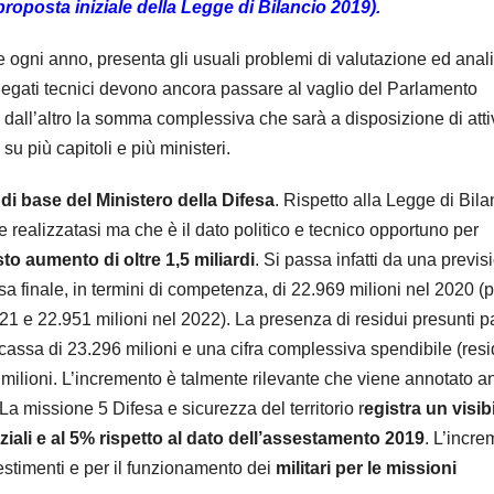
proposta iniziale della Legge di Bilancio 2019).
e ogni anno, presenta gli usuali problemi di valutazione ed anali
allegati tecnici devono ancora passare al vaglio del Parlamento
 dall’altro la somma complessiva che sarà a disposizione di attiv
 su più capitoli e più ministeri.
di base del Ministero della Difesa
. Rispetto alla Legge di Bila
 realizzatasi ma che è il dato politico e tecnico opportuno per
to aumento di oltre 1,5 miliardi
. Si passa infatti da una previs
a finale, in termini di competenza, di 22.969 milioni nel 2020 (p
1 e 22.951 milioni nel 2022). La presenza di residui presunti pa
 cassa di 23.296 milioni e una cifra complessiva spendibile (resi
 milioni. L’incremento è talmente rilevante che viene annotato 
La missione 5 Difesa e sicurezza del territorio r
egistra un visib
iziali e al 5% rispetto al dato dell’assestamento 2019
. L’incr
vestimenti e per il funzionamento dei
militari per le missioni