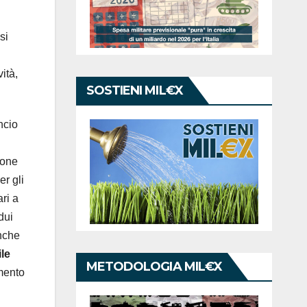
si
ità,
SOSTIENI MIL€X
ncio
ione
er gli
ri a
dui
anche
ile
METODOLOGIA MIL€X
emento