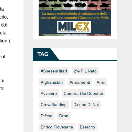
da
ito,
 6,6
tela
ioni).
TAG
 il
#spesemilitari
2% PIL Nato
 ai
Afghanistan
Armamenti
Armi
rte
Avvenire
Camera Dei Deputati
Crowdfunding
Dicono Di Noi
Difesa
Droni
Enrico Piovesana
Esercito