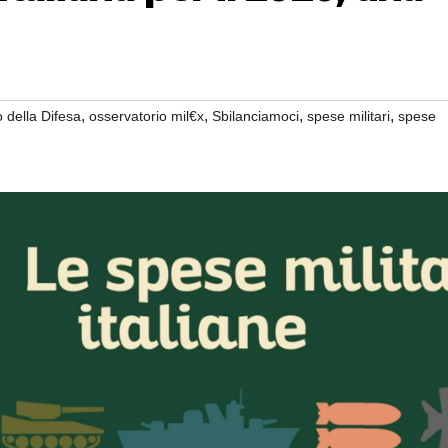
,
,
,
,
o della Difesa
osservatorio mil€x
Sbilanciamoci
spese militari
spese