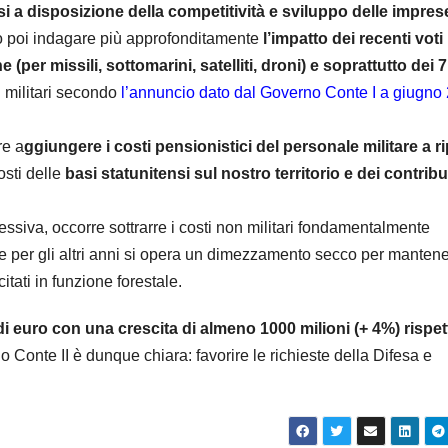
i a disposizione della competitività e sviluppo delle impres
io poi indagare più approfonditamente
l’impatto dei recenti voti
per missili, sottomarini, satelliti, droni) e soprattutto dei 7
i militari secondo
l’annuncio dato dal Governo Conte I a giugno
re a
ggiungere i costi pensionistici del personale militare a r
osti delle
basi statunitensi sul nostro territorio e dei contribu
essiva, occorre sottrarre i costi non militari fondamentalmente
ome per gli altri anni si opera un dimezzamento secco per mantene
itati in funzione forestale.
i di euro con una crescita di almeno 1000 milioni (+ 4%) rispet
o Conte II è dunque chiara: favorire le richieste della Difesa e