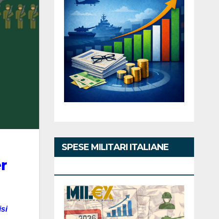
SPESE MILITARI ITALIANE
r
2026
isi