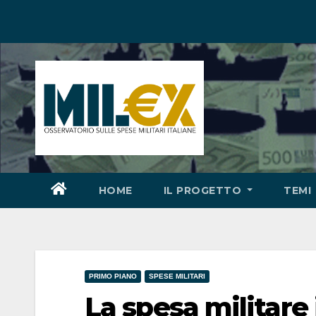
Salta
al
contenuto
HOME
IL PROGETTO
TEMI
PRIMO PIANO
SPESE MILITARI
La spesa militare 