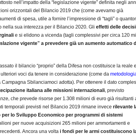
tosto nell’impatto della “legislazione vigente” definita negli ann
azioni orizzontali del Bilancio 2019 che (come avevamo già
aumenti di spesa, utile a fornire l’impressione di “tagli” o quan
o nella sua interezza per il Bilancio 2020. Gli
effetti delle decis
rginali
e si elidono a vicenda (tagli complessivi per circa 120 mil
islazione vigente” a prevedere già un aumento automatico d
ato il bilancio “proprio” della Difesa non costituisce la reale 
 ulteriori voci da tenere in considerazione (come da
metodologi
 Campagna Sbilanciamoci adotta). Per ottenere il dato comple
ecipazione italiana alle missioni internazionali
, previsto
nze, che prevede risorse per 1.308 milioni di euro già risultanti 
i temporali previsti nel Bilancio 2019 rimane invece
rilevante l
ero per lo Sviluppo Economico per programmi di sistemi
ilioni per nuove acquisizioni 265 milioni per ammortamenti e
 precedenti. Ancora una volta
i fondi per le armi costituiscono l