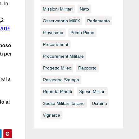
e
. In
Missioni Militari
Nato
,2
Osservatorio Mil€x
Parlamento
 2019
Piovesana
Primo Piano
Procurement
iposo
ti per
Procurement Militare
Progetto Milex
Rapporto
re la
Rassegna Stampa
Roberta Pinotti
Spese Militari
to al
Spese Militari Italiane
Ucraina
Vignarca