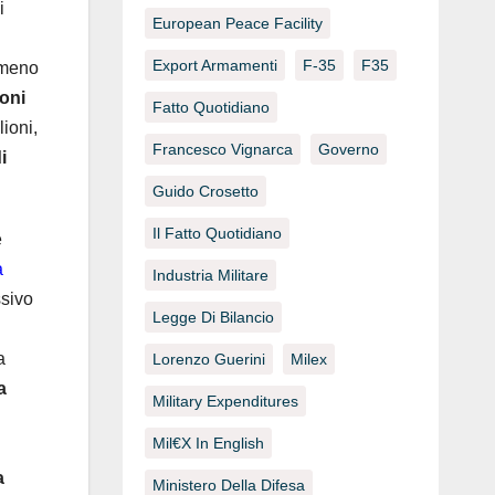
i
European Peace Facility
Export Armamenti
F-35
F35
tomeno
ioni
Fatto Quotidiano
ioni,
Francesco Vignarca
Governo
i
Guido Crosetto
Il Fatto Quotidiano
e
a
Industria Militare
ssivo
Legge Di Bilancio
a
Lorenzo Guerini
Milex
a
Military Expenditures
Mil€x In English
a
Ministero Della Difesa