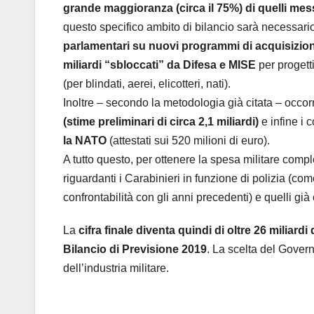
grande maggioranza (circa il 75%) di quelli mess
questo specifico ambito di bilancio sarà necessar
parlamentari su nuovi programmi di acquisizione (
miliardi “sbloccati” da Difesa e MISE
per progett
(per blindati, aerei, elicotteri, nati).
Inoltre – secondo la metodologia già citata – occor
(stime preliminari di circa 2,1 miliardi)
e infine i c
la NATO
(attestati sui 520 milioni di euro).
A tutto questo, per ottenere la spesa militare compl
riguardanti i Carabinieri in funzione di polizia (c
confrontabilità con gli anni precedenti) e quelli già c
La
cifra finale diventa quindi di oltre 26 miliard
Bilancio di Previsione 2019
. La scelta del Govern
dell’industria militare.