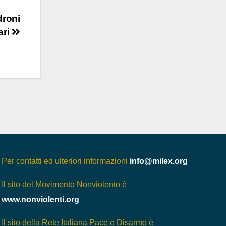
droni
ari
Per contatti ed ulteriori informazioni
info@milex.org
Il sito del Movimento Nonviolento è
www.nonviolenti.org
Il sito della Rete Italiana Pace e Disarmo è