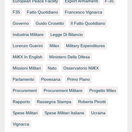
European Peace Facility
Export Armamenti
F-35
F35
Fatto Quotidiano
Francesco Vignarca
Governo
Guido Crosetto
Il Fatto Quotidiano
Industria Militare
Legge Di Bilancio
Lorenzo Guerini
Milex
Military Expenditures
Mil€x In English
Ministero Della Difesa
Missioni Militari
Nato
Osservatorio Mil€x
Parlamento
Piovesana
Primo Piano
Procurement
Procurement Militare
Progetto Milex
Rapporto
Rassegna Stampa
Roberta Pinotti
Spese Militari
Spese Militari Italiane
Ucraina
Vignarca