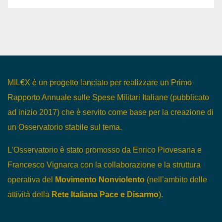
MIL€X è un progetto lanciato per realizzare un Primo
Rapporto Annuale sulle Spese Militari Italiane (pubblicato
ad inizio 2017) che è servito come base per la creazione di
un Osservatorio stabile sul tema.
L’Osservatorio è stato promosso da Enrico Piovesana e
Francesco Vignarca con la collaborazione e la struttura
operativa del
Movimento Nonviolento
(nell’ambito delle
attività della
Rete Italiana Pace e Disarmo
).