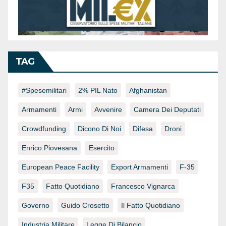
TAG
#spesemilitari
2% PIL Nato
Afghanistan
Armamenti
Armi
Avvenire
Camera Dei Deputati
Crowdfunding
Dicono Di Noi
Difesa
Droni
Enrico Piovesana
Esercito
European Peace Facility
Export Armamenti
F-35
F35
Fatto Quotidiano
Francesco Vignarca
Governo
Guido Crosetto
Il Fatto Quotidiano
Industria Militare
Legge Di Bilancio