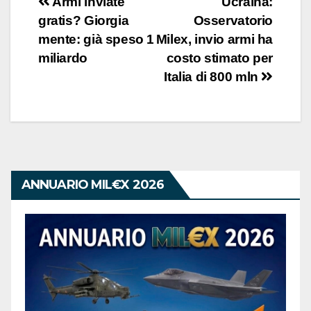
Navigazione
Armi inviate
Ucraina:
gratis? Giorgia
Osservatorio
articoli
mente: già speso 1
Milex, invio armi ha
miliardo
costo stimato per
Italia di 800 mln
ANNUARIO MIL€X 2026