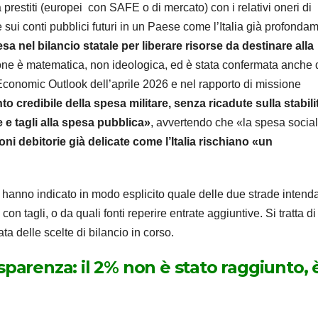
prestiti (europei con SAFE o di mercato) con i relativi oneri di
 sui conti pubblici futuri in un Paese come l’Italia già profonda
sa nel bilancio statale per liberare risorse da destinare alla
one è matematica, non ideologica, ed è stata confermata anche 
Economic Outlook dell’aprile 2026 e nel rapporto di missione
o credibile della spesa militare, senza ricadute sulla stabili
e e tagli alla spesa pubblica»
, avvertendo che «la spesa socia
oni debitorie già delicate come l’Italia rischiano «un
rmo hanno indicato in modo esplicito quale delle due strade inten
on tagli, o da quali fonti reperire entrate aggiuntive. Si tratta di
a delle scelte di bilancio in corso.
sparenza: il 2% non è stato raggiunto, 