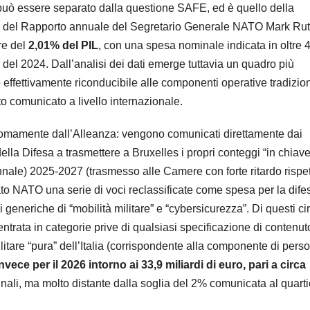
può essere separato dalla questione SAFE, ed è quello della
o del Rapporto annuale del Segretario Generale NATO Mark Rut
are del
2,01% del PIL
, con una spesa nominale indicata in oltre 
 del 2024. Dall’analisi dei dati emerge tuttavia un quadro più
e effettivamente riconducibile alle componenti operative tradizion
nto comunicato a livello internazionale.
onomamente dall’Alleanza: vengono comunicati direttamente dai
della Difesa a trasmettere a Bruxelles i propri conteggi “in chiav
le) 2025-2027 (trasmesso alle Camere con forte ritardo rispe
ato NATO una serie di voci reclassificate come spesa per la dife
 generiche di “mobilità militare” e “cybersicurezza”. Di questi c
ntrata in categorie prive di qualsiasi specificazione di contenut
litare “pura” dell’Italia (corrispondente alla componente di pers
nvece per il 2026 intorno ai 33,9 miliardi di euro, pari a circa
inali, ma molto distante dalla soglia del 2% comunicata al quarti