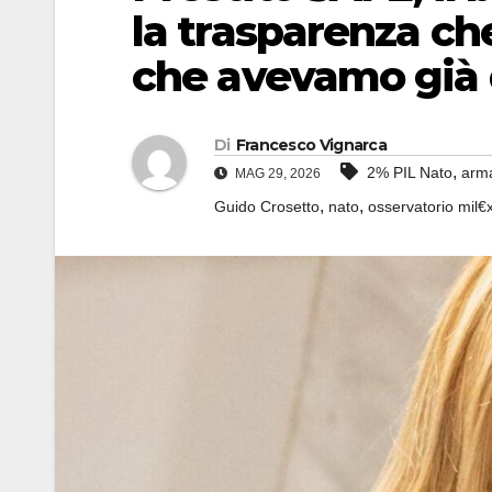
la trasparenza ch
che avevamo già 
Di
Francesco Vignarca
,
2% PIL Nato
arm
MAG 29, 2026
,
,
Guido Crosetto
nato
osservatorio mil€