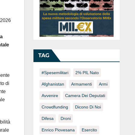
o 2026
ga
tale
TAG
#spesemilitari
2% PIL Nato
sente
to di
Afghanistan
Armamenti
Armi
nte
Avvenire
Camera Dei Deputati
ale
Crowdfunding
Dicono Di Noi
Difesa
Droni
ilità
Enrico Piovesana
Esercito
urale