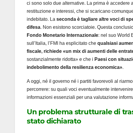
ci sono solo due alternative. La prima è accedere a 
restituzione e interessi, che si scaricano comunque
indebitato. La
seconda è tagliare altre voci di spe
difesa
. Non esistono scorciatoie. Questa conclusi
Fondo Monetario Internazionale
: nel suo World 
sull’Italia, l’FMI ha esplicitato che
qualsiasi aument
fiscale, richiede «un mix di aumenti delle entrat
sostanzialmente ridotta» e che i
Paesi con situazi
indebolimento della resilienza economica»
.
A oggi, né il governo né i partiti favorevoli al ria
percorrere: su quali voci eventualmente intervenire c
informazioni essenziali per una valutazione informat
Un problema strutturale di tra
stato dichiarato