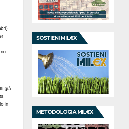
bri)
er
SOSTIENI MIL€X
rmo
ti già
ta
do in
METODOLOGIA MIL€X