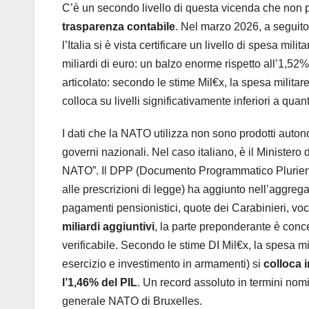
C’è un secondo livello di questa vicenda che non 
trasparenza contabile
. Nel marzo 2026, a seguit
l’Italia si è vista certificare un livello di spesa milit
miliardi di euro: un balzo enorme rispetto all’1,52%
articolato: secondo le stime Mil€x, la spesa militar
colloca su livelli significativamente inferiori a qua
I dati che la NATO utilizza non sono prodotti aut
governi nazionali. Nel caso italiano, è il Ministero 
NATO”. Il DPP (Documento Programmatico Plurienna
alle prescrizioni di legge) ha aggiunto nell’aggreg
pagamenti pensionistici, quote dei Carabinieri, voci
miliardi aggiuntivi
, la parte preponderante è conce
verificabile. Secondo le stime DI Mil€x, la spesa mi
esercizio e investimento in armamenti) si
colloca i
l’1,46% del PIL
. Un record assoluto in termini nom
generale NATO di Bruxelles.