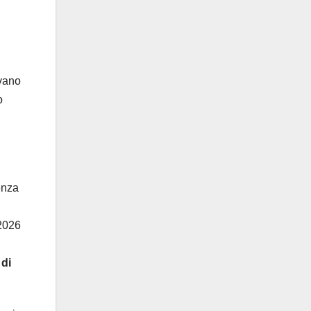
ivano
o
enza
 2026
 di