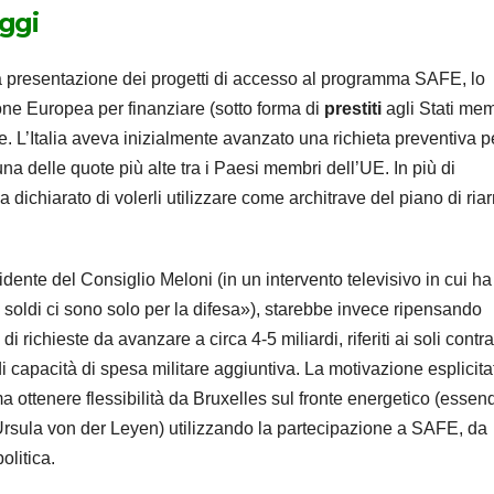
oggi
la presentazione dei progetti di accesso al programma SAFE, lo
one Europea per finanziare (sotto forma di
prestiti
agli Stati mem
e. L’Italia aveva inizialmente avanzato una richieta preventiva p
una delle quote più alte tra i Paesi membri dell’UE. In più di
 dichiarato di volerli utilizzare come architrave del piano di ria
dente del Consiglio Meloni (in un intervento televisivo in cui ha
i soldi ci sono solo per la difesa»), starebbe invece ripensando
 richieste da avanzare a circa 4-5 miliardi, riferiti ai soli contrat
i capacità di spesa militare aggiuntiva. La motivazione esplicita
ottenere flessibilità da Bruxelles sul fronte energetico (essen
 Ursula von der Leyen) utilizzando la partecipazione a SAFE, da
litica.