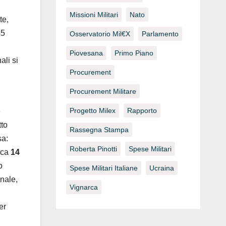
Missioni Militari
Nato
te,
45
Osservatorio Mil€x
Parlamento
Piovesana
Primo Piano
ali si
Procurement
Procurement Militare
Progetto Milex
Rapporto
e
tto
Rassegna Stampa
sa:
Roberta Pinotti
Spese Militari
irca
14
o
Spese Militari Italiane
Ucraina
onale,
Vignarca
er