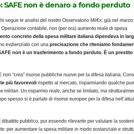
o: SAFE non è denaro a fondo perduto
i segue le analisi del nostro Osservatorio Mil€x: già nel marz
TO? Operazione contabile, non (per ora) aumento reale di spesa
ento concreto della spesa militare italiana dipendeva in lar
mo evdienziato con una
precisazione che riteniamo fondamen
: SAFE non è un trasferimento a fondo perduto. È un prestito
non “crea” risorse pubbliche nuove per la difesa italiana. Con
te più favorevoli
rispetto al mercato, risparmiando qualche pun
se militari. Un risparmio reale, anche se limitato, ma strutturalme
ppo spesso si è parlato di risorse europee per la difesa nell’attu
dibattito pubblico, pur essendo rilevante per valutare la sostenib
nte: per aumentare la spesa militare in modo sostanziale e strutt