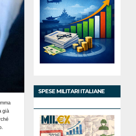
SPESE MILITARI ITALIANE
ramma
2026
a già
erché
o.