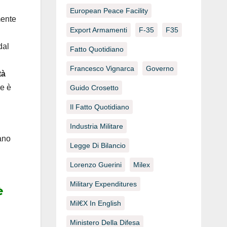
European Peace Facility
mente
Export Armamenti
F-35
F35
dal
Fatto Quotidiano
Francesco Vignarca
Governo
tà
le è
Guido Crosetto
Il Fatto Quotidiano
Industria Militare
dano
Legge Di Bilancio
Lorenzo Guerini
Milex
Military Expenditures
è
Mil€x In English
Ministero Della Difesa