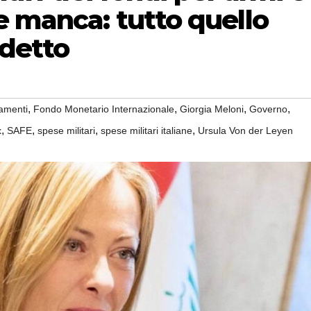
e manca: tutto quello
detto
,
,
,
,
amenti
Fondo Monetario Internazionale
Giorgia Meloni
Governo
,
,
,
,
x
SAFE
spese militari
spese militari italiane
Ursula Von der Leyen