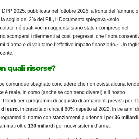
l DPP 2025, pubblicata nell’ottobre 2025: a fronte dell’annuncio
5 la soglia del 2% del PIL, il Documento spiegava «solo
lato, né quali voci in aggiunta siano state ricomprese nel
no scomparsi i riferimenti ai costi pregressi, che finora consent
mi d’arma e di valutarne l’effettivo impatto finanziario». Un tagli
scente.
on quali risorse?
rebbe comunque sbagliato concludere che non esista alcuna tend
e è reale, in corso (anche se con trend diverei) e il nostro
I fondi per i programmi di acquisto di armamenti previsti per il
i di euro
, in crescita di circa il 60% rispetto al 2022. In tre anni di
programmi di riarmo con stanziamenti pluriennali per
36 miliardi
rammati oltre
130 miliardi
per nuovi sistemi d’arma.