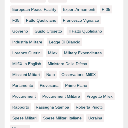
European Peace Facility
Export Armamenti
F-35
F35
Fatto Quotidiano
Francesco Vignarca
Governo
Guido Crosetto
Il Fatto Quotidiano
Industria Militare
Legge Di Bilancio
Lorenzo Guerini
Milex
Military Expenditures
Mil€x In English
Ministero Della Difesa
Missioni Militari
Nato
Osservatorio Mil€x
Parlamento
Piovesana
Primo Piano
Procurement
Procurement Militare
Progetto Milex
Rapporto
Rassegna Stampa
Roberta Pinotti
Spese Militari
Spese Militari Italiane
Ucraina