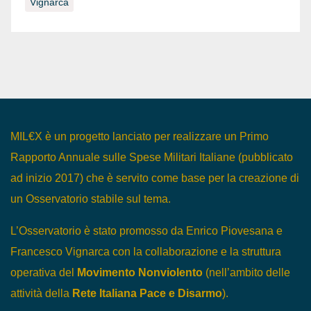
Vignarca
MIL€X è un progetto lanciato per realizzare un Primo
Rapporto Annuale sulle Spese Militari Italiane (pubblicato
ad inizio 2017) che è servito come base per la creazione di
un Osservatorio stabile sul tema.
L’Osservatorio è stato promosso da Enrico Piovesana e
Francesco Vignarca con la collaborazione e la struttura
operativa del
Movimento Nonviolento
(nell’ambito delle
attività della
Rete Italiana Pace e Disarmo
).