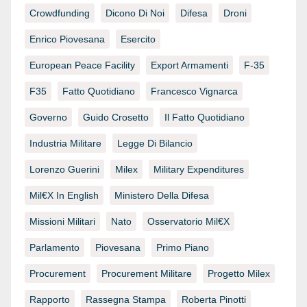
Crowdfunding
Dicono Di Noi
Difesa
Droni
Enrico Piovesana
Esercito
European Peace Facility
Export Armamenti
F-35
F35
Fatto Quotidiano
Francesco Vignarca
Governo
Guido Crosetto
Il Fatto Quotidiano
Industria Militare
Legge Di Bilancio
Lorenzo Guerini
Milex
Military Expenditures
Mil€x In English
Ministero Della Difesa
Missioni Militari
Nato
Osservatorio Mil€x
Parlamento
Piovesana
Primo Piano
Procurement
Procurement Militare
Progetto Milex
Rapporto
Rassegna Stampa
Roberta Pinotti