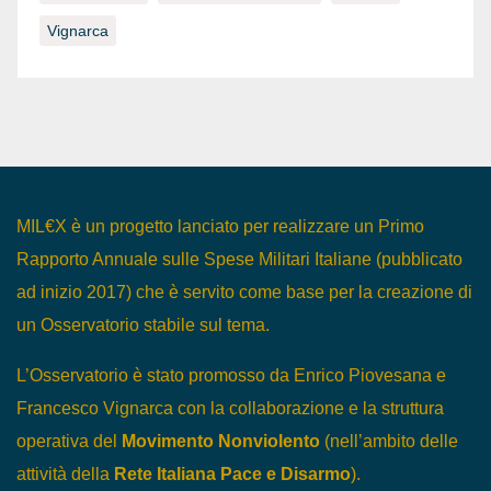
Vignarca
MIL€X è un progetto lanciato per realizzare un Primo
Rapporto Annuale sulle Spese Militari Italiane (pubblicato
ad inizio 2017) che è servito come base per la creazione di
un Osservatorio stabile sul tema.
L’Osservatorio è stato promosso da Enrico Piovesana e
Francesco Vignarca con la collaborazione e la struttura
operativa del
Movimento Nonviolento
(nell’ambito delle
attività della
Rete Italiana Pace e Disarmo
).