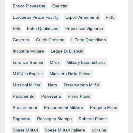
Enrico Piovesana
Esercito
European Peace Facility
Export Armamenti
F-35
F35
Fatto Quotidiano
Francesco Vignarca
Governo
Guido Crosetto
Il Fatto Quotidiano
Industria Militare
Legge Di Bilancio
Lorenzo Guerini
Milex
Military Expenditures
Mil€x In English
Ministero Della Difesa
Missioni Militari
Nato
Osservatorio Mil€x
Parlamento
Piovesana
Primo Piano
Procurement
Procurement Militare
Progetto Milex
Rapporto
Rassegna Stampa
Roberta Pinotti
Spese Militari
Spese Militari Italiane
Ucraina