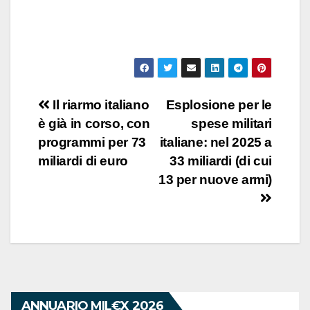
Navigazione
Il riarmo italiano
Esplosione per le
è già in corso, con
spese militari
articoli
programmi per 73
italiane: nel 2025 a
miliardi di euro
33 miliardi (di cui
13 per nuove armi)
ANNUARIO MIL€X 2026