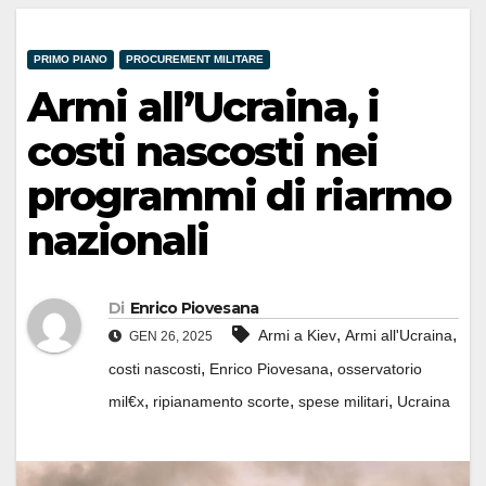
PRIMO PIANO
PROCUREMENT MILITARE
Armi all’Ucraina, i
costi nascosti nei
programmi di riarmo
nazionali
Di
Enrico Piovesana
,
,
Armi a Kiev
Armi all'Ucraina
GEN 26, 2025
,
,
costi nascosti
Enrico Piovesana
osservatorio
,
,
,
mil€x
ripianamento scorte
spese militari
Ucraina