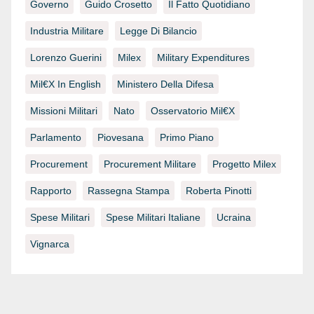
Governo
Guido Crosetto
Il Fatto Quotidiano
Industria Militare
Legge Di Bilancio
Lorenzo Guerini
Milex
Military Expenditures
Mil€x In English
Ministero Della Difesa
Missioni Militari
Nato
Osservatorio Mil€x
Parlamento
Piovesana
Primo Piano
Procurement
Procurement Militare
Progetto Milex
Rapporto
Rassegna Stampa
Roberta Pinotti
Spese Militari
Spese Militari Italiane
Ucraina
Vignarca