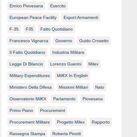
Enrico Piovesana
Esercito
European Peace Facility
Export Armamenti
F-35
F35
Fatto Quotidiano
Francesco Vignarca
Governo
Guido Crosetto
Il Fatto Quotidiano
Industria Militare
Legge Di Bilancio
Lorenzo Guerini
Milex
Military Expenditures
Mil€x In English
Ministero Della Difesa
Missioni Militari
Nato
Osservatorio Mil€x
Parlamento
Piovesana
Primo Piano
Procurement
Procurement Militare
Progetto Milex
Rapporto
Rassegna Stampa
Roberta Pinotti