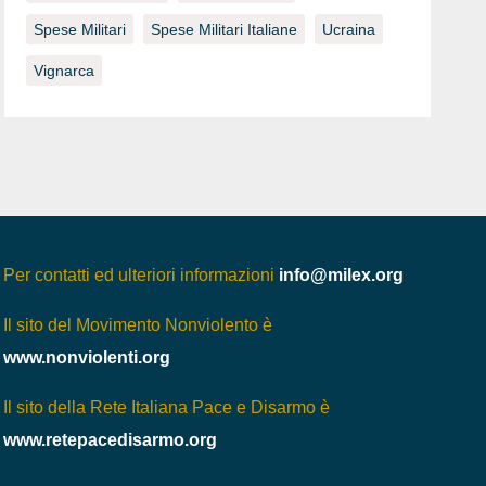
Spese Militari
Spese Militari Italiane
Ucraina
Vignarca
Per contatti ed ulteriori informazioni
info@milex.org
Il sito del Movimento Nonviolento è
www.nonviolenti.org
Il sito della Rete Italiana Pace e Disarmo è
www.retepacedisarmo.org