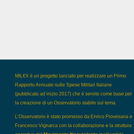
MIL€X è un progetto lanciato per realizzare un Primo
Rapporto Annuale sulle Spese Militari Italiane
(pubblicato ad inizio 2017) che è servito come base per
la creazione di un Osservatorio stabile sul tema.
L’Osservatorio è stato promosso da Enrico Piovesana e
Francesco Vignarca con la collaborazione e la struttura