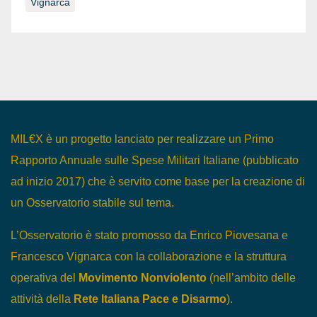
Vignarca
MIL€X è un progetto lanciato per realizzare un Primo
Rapporto Annuale sulle Spese Militari Italiane (pubblicato
ad inizio 2017) che è servito come base per la creazione di
un Osservatorio stabile sul tema.
L’Osservatorio è stato promosso da Enrico Piovesana e
Francesco Vignarca con la collaborazione e la struttura
operativa del
Movimento Nonviolento
(nell’ambito delle
attività della
Rete Italiana Pace e Disarmo
).