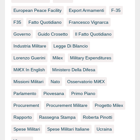
European Peace Facility
Export Armamenti
F-35
F35
Fatto Quotidiano
Francesco Vignarca
Governo
Guido Crosetto
Il Fatto Quotidiano
Industria Militare
Legge Di Bilancio
Lorenzo Guerini
Milex
Military Expenditures
Mil€x In English
Ministero Della Difesa
Missioni Militari
Nato
Osservatorio Mil€x
Parlamento
Piovesana
Primo Piano
Procurement
Procurement Militare
Progetto Milex
Rapporto
Rassegna Stampa
Roberta Pinotti
Spese Militari
Spese Militari Italiane
Ucraina